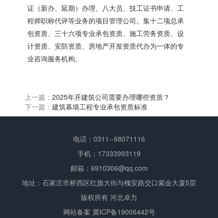
证（新办、延期）办理、八大员、技工证书申请、工
程师职称代评等业务的项目管理公司。集十二项总承
包资质、三十六项专业承包资质、施工劳务资质、设
计资质、安防资质、房地产开发资质代办为一体的专
业咨询服务机构。
上一篇：
2025年开建筑公司需要办理哪些资质？
下一篇：
建筑幕墙工程专业承包资质标准
电话：0311--68071116
手机：17333993119
邮箱：6910306@qq.com
地址：石家庄市桥西区红旗大街与槐安路交口紫金大厦5层
版权所有 河北卓力
网站备案
冀ICP备19006442号